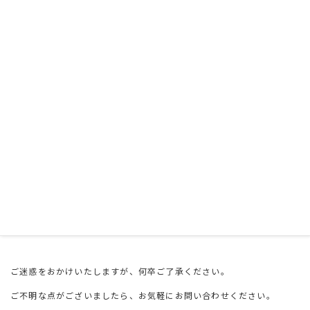
ご予約・ご利用の際にはご注意ください。
修理のため、下記の期間は貸し出しを中止いたします。
4月7日（金）～4月19日（水）
修理が完了したところで、ホームページでご案内いたします。
なお、他のレンタル品につきましては通常通りの貸し出しを行ってお
ります。
※修理が完了するまで楽器・音響装置一式にキーボード（スタンド付
き）は含まれません。
ご迷惑をおかけいたしますが、何卒ご了承ください。
ご不明な点がございましたら、お気軽にお問い合わせください。