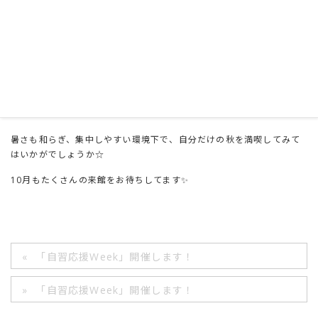
みなさん、「〇〇の秋」の〇〇に入る言葉、何を思い浮かべます
か？？
読書、スポーツ、芸術など･･･たくさんの言葉が浮かび上がりますね～
🎶
暑さも和らぎ、集中しやすい環境下で、自分だけの秋を満喫してみて
はいかがでしょうか☆
10月もたくさんの来館をお待ちしてます✨
「自習応援Week」開催します！
「自習応援Week」開催します！