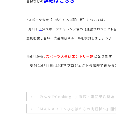
詳細はこちら
日程などの
eスポーツ大会【中高生ひろば羽田杯】については、
6月1日(
土
)eスポーツチャレンジ後の【運営プロジェクト
意見を出し合い、大会内容やルールを検討しましょう♪
※6月から
eスポーツ大会はエントリー制
となります。
受付は6月1日(土)運営プロジェクト会議終了後から
「みんなでCooking！」来館・電話予約開始
「ＭＡＮＡＢＩ～ひろばからの挑戦状～」開